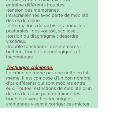
entraine différents troubles:
-tension des membranes
intracrâniennes avec perte de mobilité
des os du crâne
-déformations du rachis et anomalies
posturales : dos voussé, scoliose...
-torsion du diaphragme : désordre
viscéraux
-trouble fonctionnel des membres :
boiterie, troubles neurologiques et
locomoteurs
Technique crânienne:
Le crâne ne forme pas une unité en lui-
même. Il est composé d'un bon nombre
d'os différents qui sont mobiles entre
eux. Toutes restrictions de mobilité d'un
des os du crâne peut entrainer des
troubles divers. Les techniques
crâniennes visent à corriger ces micros
restrictions.
TGO (Travail Global Ostéopathique):
C'est une séquence particulière de
techniques articulaires à long levier à
visée diagnostique et thérapeutique,